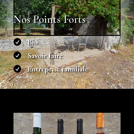
Nos Points Forts
Bio

Savoir faire

Entreprise familiale
