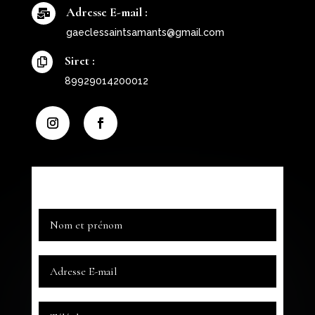
Adresse E-mail :

gaeclessaintsamants@gmail.com
Siret :

89929014200012