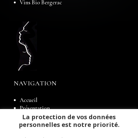
Vins Bio Bergerac
NAVIGATION
Accueil
Présentation
Notre domaine
La protection de vos données
personnelles est notre priorité.
Élevage
Notre boutique