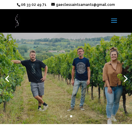
06 33 02 49 71
gaeclessaintsamants@gmail.com
CHÂTEAU LES SAINTS AMANTS
Vin bio
Appellation Bergerac Controlée