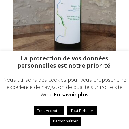
La protection de vos données
AOC Bergerac Blanc sec 2023 BIO
personnelles est notre priorité.
60,00
€
–
360,00
€
Nous utilisons des cookies pour vous proposer une
expérience de navigation de qualité sur notre site
Web.
En savoir plus
© 2024 - Une réalisation
EDConcept24.fr
-
Mentions
légales
Tout Accepter
Tout Refuser
Personnaliser