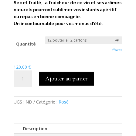
Sec et fruité, la fraicheur de ce vin et ses arômes
naturels pourront sublimer vos instants apéritif
ou repas en bonne compagnie.
Un incontournable pour vos menus d’été.
Quantité
Effacer
120,00
€
quantité
Ajouter au panier
de
AOC
Bergerac
Rosé
UGS :
ND
Catégorie :
Rosé
BIO
Description