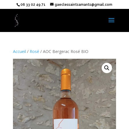
06 33 02 49 71
gaeclessaintsamants@gmail.com
Accueil
/
Rosé
/ AOC Bergerac Rosé BIO