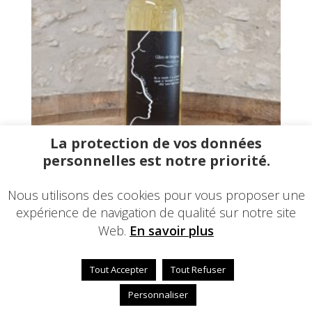
La protection de vos données
personnelles est notre priorité.
AOC Côtes de Bergerac Moelleux 2024 (non bio)
Nous utilisons des cookies pour vous proposer une
72,00
€
–
432,00
€
expérience de navigation de qualité sur notre site
Web.
En savoir plus
Tout Accepter
Tout Refuser
© 2024 - Une réalisation
EDConcept24.fr
-
Mentions
légales
Personnaliser