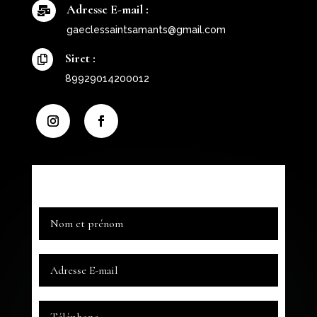
Adresse E-mail :

gaeclessaintsamants@gmail.com
Siret :

89929014200012