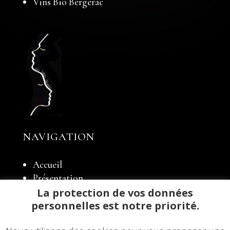
Vins Bio Bergerac
NAVIGATION
Accueil
Présentation
Notre domaine
La protection de vos données
Élevage
personnelles est notre priorité.
Notre boutique