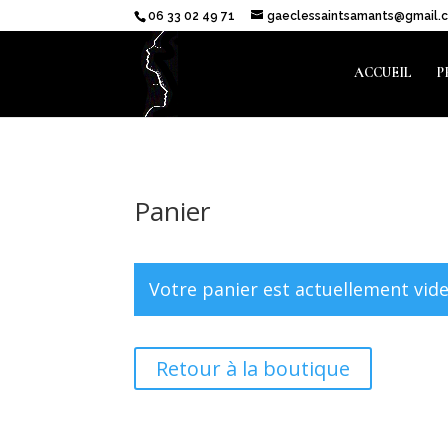
06 33 02 49 71
gaeclessaintsamants@gmail.
ACCUEIL
P
Panier
Votre panier est actuellement vide
Retour à la boutique