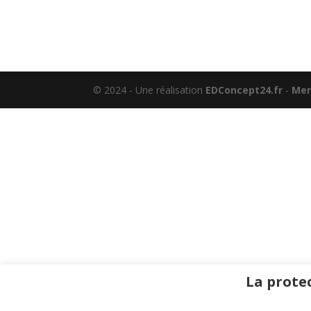
© 2024 - Une réalisation
EDConcept24.fr
-
Men
La protec