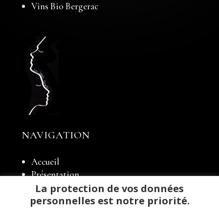
Vins Bio Bergerac
NAVIGATION
Accueil
Présentation
Notre domaine
La protection de vos données
Élevage
personnelles est notre priorité.
Notre boutique