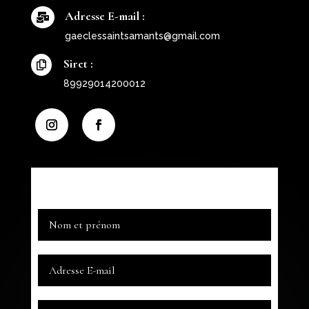
Adresse E-mail :

gaeclessaintsamants@gmail.com
Siret :

89929014200012