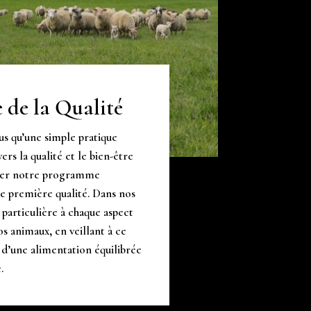
 de la Qualité
us qu’une simple pratique
rs la qualité et le bien-être
nter notre programme
de première qualité. Dans nos
 particulière à chaque aspect
s animaux, en veillant à ce
 d’une alimentation équilibrée
.