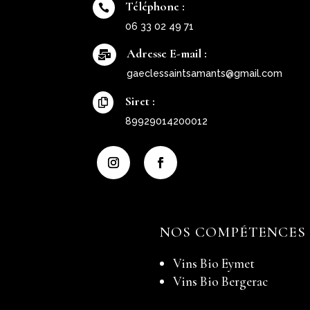
Téléphone :

06 33 02 49 71
Adresse E-mail :

gaeclessaintsamants@gmail.com
Siret :

89929014200012
NOS COMPÉTENCES
Vins Bio Eymet
Vins Bio Bergerac