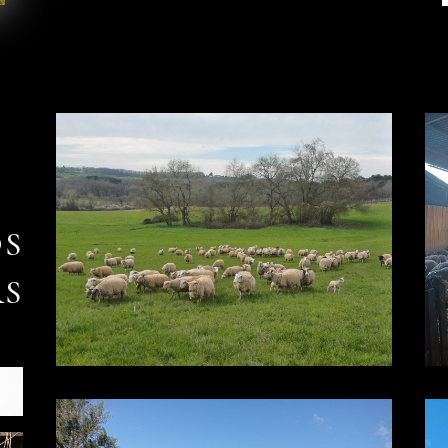
OS
RS